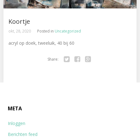
Koortje
okt, 28, 2020
Posted in
Uncategorized
acryl op doek, tweeluik, 40 bij 60
Share:
Tw
Fa
Go
itte
ce
ogl
r
bo
e+
ok
META
Inloggen
Berichten feed