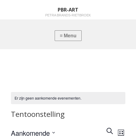
PBR-ART
PETRA BRANDS-RIETBROEK
Er zijn geen aankomende evenementen.
Tentoonstelling
Z
E
Aankomende
E
L