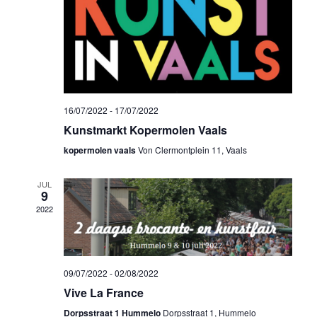
e
n
r
Z
g
o
a
16/07/2022
-
17/07/2022
v
Kunstmarkt Kopermolen Vaals
e
kopermolen vaals
Von Clermontplein 11, Vaals
e
k
JUL
n
9
e
2022
n
n
a
e
09/07/2022
-
02/08/2022
v
Vive La France
n
i
Dorpsstraat 1 Hummelo
Dorpsstraat 1, Hummelo