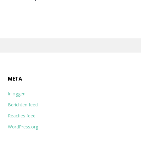
g
w
a
e
t
e
i
r
e
g
META
e
Inloggen
Berichten feed
v
Reacties feed
e
WordPress.org
n